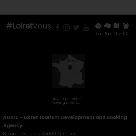
#Loiret
Vous
Tourist
Areas
Hiking
Gro
Offices
&
Touring
How to get here
?
Moving around
ADRTL – Loiret Tourism Development and Booking
Agency
8, rue d'Escures 45000 Orléans