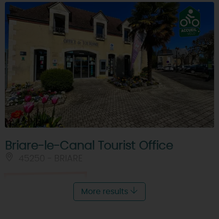
Briare-le-Canal Tourist Office
45250 - BRIARE
Je réserve
More results