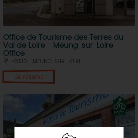
Office de Tourisme des Terres du
Val de Loire - Meung-sur-Loire
Office
45130 - MEUNG-SUR-LOIRE
Je réserve