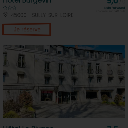
Hôtel Burgevin
9,0
/10
Note FairGuest
calculée sur 640 avis
45600 - SULLY-SUR-LOIRE
Je réserve