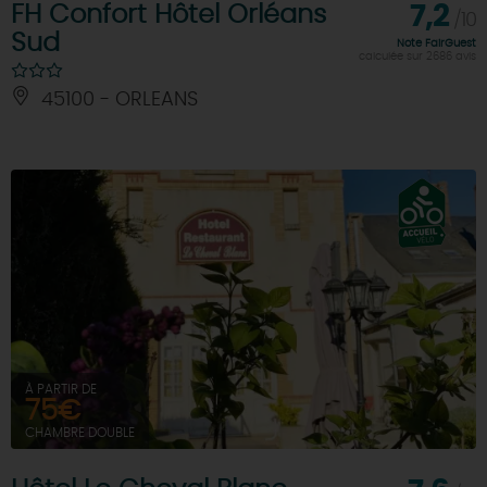
FH Confort Hôtel Orléans
7,2
/10
Sud
Note FairGuest
calculée sur 2686 avis
45100 - ORLEANS
À PARTIR DE
75€
CHAMBRE DOUBLE