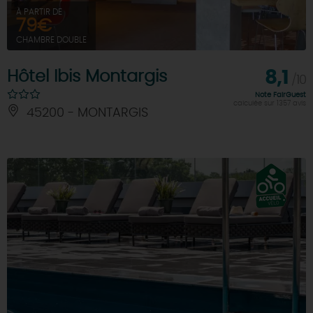
À PARTIR DE
79€
CHAMBRE DOUBLE
Hôtel Ibis Montargis
8,1
/10
Note FairGuest
calculée sur 1357 avis
45200 - MONTARGIS