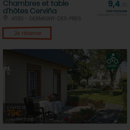
Chambres et table
9,4
/10
d'hôtes Cerviña
Note FairGuest
calculée sur 239 avis
45110 - GERMIGNY-DES-PRES
Je réserve
À PARTIR DE
79€
CHAMBRE DOUBLE