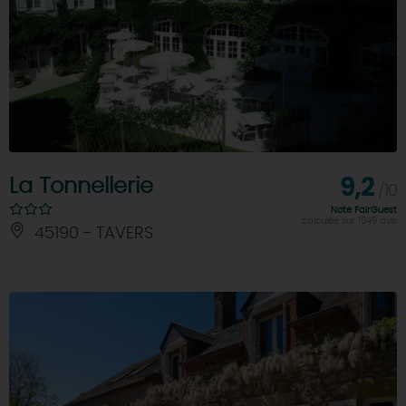
La Tonnellerie
9,2
/10
Note FairGuest
calculée sur 1049 avis
45190 - TAVERS