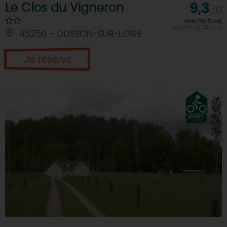
Le Clos du Vigneron
9,3
/10
Note FairGuest
calculée sur 237 avis
45250 - OUSSON-SUR-LOIRE
Je réserve