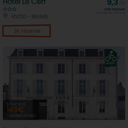
Hôtel Le Cerf
9,3
/10
Note FairGuest
calculée sur 1216 avis
45250 - BRIARE
Je réserve
À PARTIR DE
143€
CHAMBRE DOUBLE