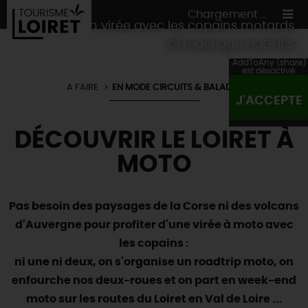
Chargement ...
Faire un virée avec les copains motards
©Frédérique HUGHES
AddToAny (share)
est désactivé.
A FAIRE
EN MODE CIRCUITS & BALADES
J'ACCEPTE
ON A TESTÉ
POUR VOUS
DÉCOUVRIR LE LOIRET À
HÉBERGEMENTS
VOS
ENVIES
MOTO
CULTURE
HÉBERGEMENTS
LES INCONTOURNABLES
MADE IN LOIRET
INSOLITES
EN MODE
CIRCUITS
& BALADES
NATURE
Pas besoin des paysages de la Corse ni des volcans
RÉSERVER
MAINTENANT
d'Auvergne pour profiter d'une virée à moto avec
Où manger
TOUS À
L'EAU !
VILLES & VILLAGES
Maîtres
restaurateurs
les copains :
A NE PAS
RATER
EN MODE
NATURE
& AVENTURE
ni une ni deux, on s'organise un roadtrip moto, on
Nos
marchés
Téléchargez le Guide de l'été 2026 🤽🌞
TOUTES LES VISITES
enfourche nos deux-roues et on part en week-end
Artistes et Artisans d'Art
TOURISME &
HANDICAP
...ET
AUSSI
Avis de fraicheur ici pour éviter la chaleur 🥵
Nos
moto sur les routes du Loiret en Val de Loire ...
spécialités du terroir
et
producteurs