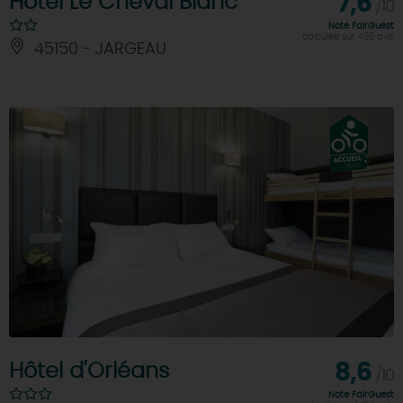
Hôtel Le Cheval Blanc
7,6
/10
Note FairGuest
calculée sur 495 avis
45150 - JARGEAU
Hôtel d'Orléans
8,6
/10
Note FairGuest