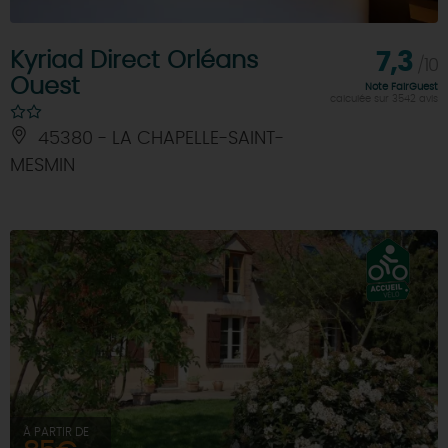
Kyriad Direct Orléans
7,3
/10
Ouest
Note FairGuest
calculée sur 3542 avis
45380 - LA CHAPELLE-SAINT-
MESMIN
À PARTIR DE