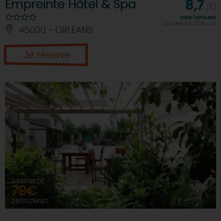
Empreinte Hôtel & Spa
8,7
/10
Note FairGuest
calculée sur 2296 avis
45000 - ORLEANS
Je réserve
À PARTIR DE
79€
2 PERSONNES