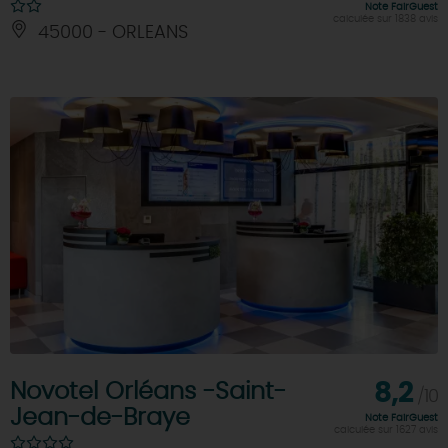
Note FairGuest
calculée sur 1838 avis
45000 - ORLEANS
Novotel Orléans -Saint-
8,2
/10
Jean-de-Braye
Note FairGuest
calculée sur 1627 avis