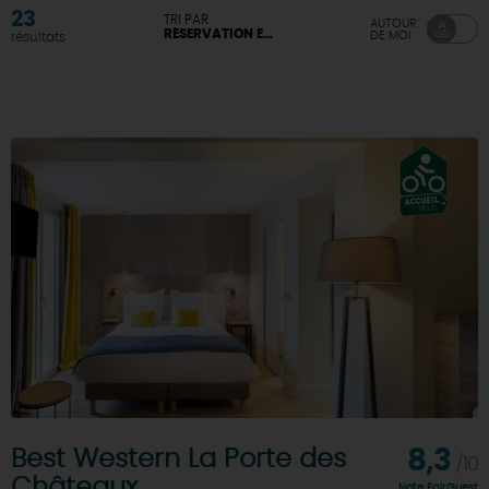
23
TRI PAR
AUTOUR
RÉSERVATION EN LIGNE DISPONIBLE
DE MOI
résultats
Best Western La Porte des
8,3
/10
Châteaux
Note FairGuest