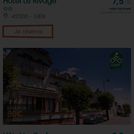
Hôtel Le Rivage
7,5
/10
Note FairGuest
calculée sur 656 avis
45500 - GIEN
Je réserve
À PARTIR DE
80€
CHAMBRE DOUBLE