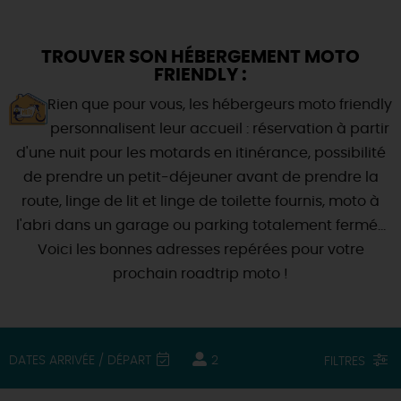
DEMAIN
TROUVER SON HÉBERGEMENT MOTO
FRIENDLY :
CE WEEK-END
Rien que pour vous, les hébergeurs moto friendly
personnalisent leur accueil : réservation à partir
d'une nuit pour les motards en itinérance, possibilité
CETTE SEMAINE
de prendre un petit-déjeuner avant de prendre la
route, linge de lit et linge de toilette fournis, moto à
l'abri dans un garage ou parking totalement fermé...
TOUT L'AGENDA
Voici les bonnes adresses repérées pour votre
prochain roadtrip moto !
DATES ARRIVÉE / DÉPART
2
FILTRES