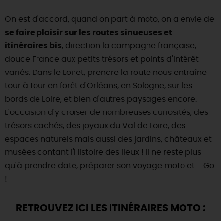
SE REPÉRER,
SE DÉPLACER
Visites
gourmandes
et
créatives
Des vacances auprès des animaux 🐎
On est d'accord, quand on part à moto, on a envie de
Vins et
vignobles
TOUTES LES ACTIVITÉS
INFOS &
SERVICES
(re)Découvrir les coulisses de la Faïencerie de
se faire plaisir sur les routes sinueuses et
Chic,
une aire de pique-nique
Gien !
itinéraires bis
, direction la campagne française,
Par ici les
guinguettes
RÉSERVER
MAINTENANT
Expérimenter
les parcours Baludik
🕵️
douce France aux petits trésors et points d'intérêt
Que rapporter du Loiret ?
variés. Dans le Loiret, prendre la route nous entraîne
La Route des
Métiers d'Art
Une saison de festivals 🎉
tour à tour en forêt d'Orléans, en Sologne, sur les
TOUT L'ART DE VIVRE
bords de Loire, et bien d'autres paysages encore.
Rendez-vous de la nature en 2026
L'occasion d'y croiser de nombreuses curiosités, des
Des sorties en famille dans le Loiret !
trésors cachés, des joyaux du Val de Loire, des
espaces naturels mais aussi des jardins, châteaux et
Programme des animations "Loiret au fil de l'eau"
2026
musées contant l'Histoire des lieux ! Il ne reste plus
Où sortir ?
qu'à prendre date, préparer son voyage moto et ... Go
!
AUJOURD'HUI
RETROUVEZ ICI LES ITINÉRAIRES MOTO :