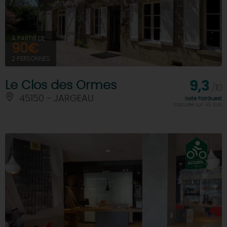
À PARTIR DE
90€
2 PERSONNES
Le Clos des Ormes
9,3
/10
45150 - JARGEAU
Note FairGuest
calculée sur 43 avis