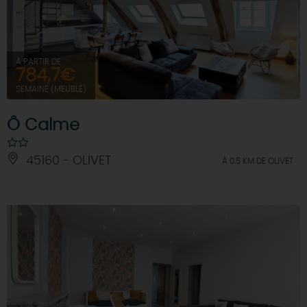
DEMAIN
À PARTIR DE
784,7€
CE WEEK-END
SEMAINE (MEUBLÉ)
Ô Calme
CETTE SEMAINE
45160 - OLIVET
À 0.5 KM DE OLIVET
TOUT L'AGENDA