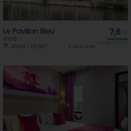
Le Pavillon Bleu
7,6
/10
Note FairGuest
calculée sur 560 avis
45160 - OLIVET
À 1 KM DE OLIVET