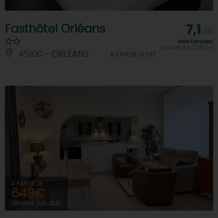
Fasthôtel Orléans
7,1
/10
Note FairGuest
calculée sur 2749 avis
45100 - ORLEANS
À 2 KM DE OLIVET
À PARTIR DE
649€
SEMAINE (MEUBLÉ)