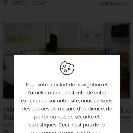
45160 - OLIVET
À 2 KM DE OLIVET
Pour votre confort de navigation et
l’amélioration constante de votre
expérience sur notre site, nous utilisons
Hôtel Ibis Budget Orléans
7,0
des cookies de mesure d’audience, de
/10
Sud CO'Met
performance, de sécurité et
Note FairGuest
calculée sur 4423 avis
statistiques. Ceci n’est pas de la