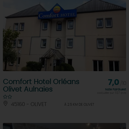
Comfort Hotel Orléans
7,0
/10
Olivet Aulnaies
Note FairGuest
calculée sur 1137 avis
45160 - OLIVET
À 2.5 KM DE OLIVET