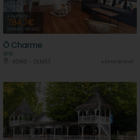
À PARTIR DE
784,7€
SEMAINE (MEUBLÉ)
Ô Charme
45160 - OLIVET
À 0.5 KM DE OLIVET