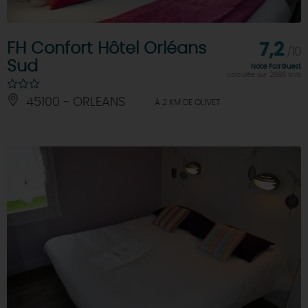
FH Confort Hôtel Orléans
7,2
/10
Sud
Note FairGuest
calculée sur 2686 avis
45100 - ORLEANS
À 2 KM DE OLIVET