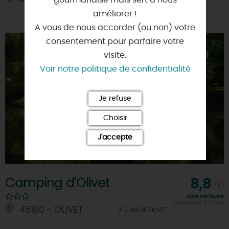
45100 - ORLEANS
gourmandise mais sert à nous
À 2 KM DE OLIVET
améliorer !
A vous de nous accorder (ou non) votre
consentement pour parfaire votre
visite.
Voir notre politique de confidentialité
Je refuse
Choisir
J'accepte
Camping d'Olivet
8,8
/10
Note FairGuest
calculée sur 927 avis
45160 - OLIVET
À 2 KM DE OLIVET