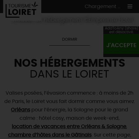
Chargement ...
Trouver un hébergement ©Empreinte Hotel
AddToAny (share)
est désactivé.
DORMIR
J'ACCEPTE
ON A TESTÉ
POUR VOUS
NOS HÉBERGEMENTS
HÉBERGEMENTS
VOS
ENVIES
DANS LE LOIRET
CULTURE
HÉBERGEMENTS
LES INCONTOURNABLES
MADE IN LOIRET
INSOLITES
EN MODE
CIRCUITS
& BALADES
NATURE
Valises posées, l’évasion commence : à moins de 2h
RÉSERVER
MAINTENANT
de Paris, le Loiret vous fait dormir comme vous aimez.
Où manger
TOUS À
L'EAU !
VILLES & VILLAGES
Maîtres
Orléans
restaurateurs
pour l’énergie, la Sologne pour le grand
A NE PAS
RATER
EN MODE
NATURE
& AVENTURE
Nos
marchés
calme : hôtel cosy, maison de week-end,
Téléchargez le Guide de l'été 2026 🤽🌞
TOUTES LES VISITES
Artistes et Artisans d'Art
location de vacances entre Orléans & Sologne
,
TOURISME &
HANDICAP
...ET
AUSSI
Avis de fraicheur ici pour éviter la chaleur 🥵
Nos
chambre d’hôtes dans le Gâtinais
spécialités du terroir
et
producteurs
. Sur cette page,