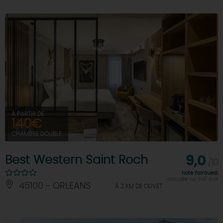
À PARTIR DE
140€
CHAMBRE DOUBLE
Best Western Saint Roch
9,0
/10
Note FairGuest
calculée sur 645 avis
45100 - ORLEANS
À 2 KM DE OLIVET