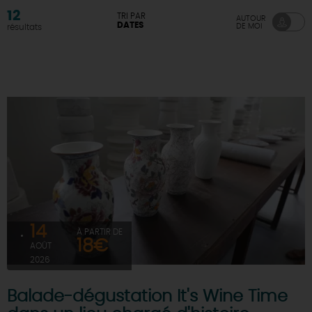
12
TRI PAR
AUTOUR
DEMAIN
DATES
DE MOI
résultats
CE WEEK-END
CETTE SEMAINE
TOUT L'AGENDA
14
À PARTIR DE
18€
AOÛT
2026
Balade-dégustation It's Wine Time