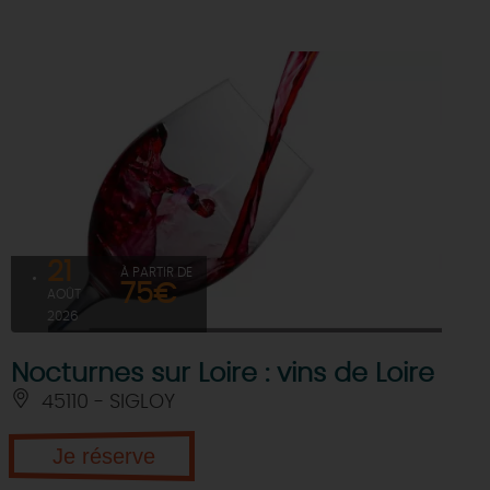
21
À PARTIR DE
75€
AOÛT
2026
Nocturnes sur Loire : vins de Loire
45110 - SIGLOY
Je réserve