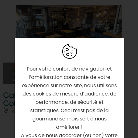
16
Pour votre confort de navigation et
OCT
l’amélioration constante de votre
2026
expérience sur notre site, nous utilisons
des cookies de mesure d’audience, de
Café Bouche B : Offre spéciale -
performance, de sécurité et
Coteaux du Giennois
statistiques. Ceci n’est pas de la
45500 - GIEN
gourmandise mais sert à nous
améliorer !
A vous de nous accorder (ou non) votre