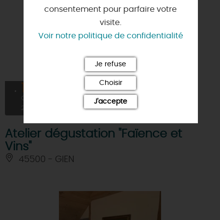
consentement pour parfaire votre
visite.
Voir notre politique de confidentialité
Je refuse
Choisir
17
À PARTIR DE
30€
OCT
J'accepte
2026
Atelier dégustation "Faïence et
Vins"
45500 - GIEN