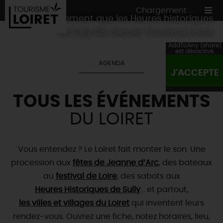
Chargement ...
Grand événement que les Heures historiques
de Sully ©S. Bercier Tourisme Loiret
AddToAny (share)
est désactivé.
AGENDA
J'ACCEPTE
ON A TESTÉ
POUR VOUS
TOUS LES ÉVÉNEMENTS
HÉBERGEMENTS
VOS
ENVIES
DU LOIRET
CULTURE
HÉBERGEMENTS
LES INCONTOURNABLES
MADE IN LOIRET
INSOLITES
EN MODE
CIRCUITS
& BALADES
NATURE
Vous entendez ? Le Loiret fait monter le son. Une
RÉSERVER
MAINTENANT
Où manger
procession aux
fêtes de Jeanne d’Arc
, des bateaux
TOUS À
L'EAU !
VILLES & VILLAGES
Maîtres
restaurateurs
au
festival de Loire
, des sabots aux
A NE PAS
RATER
EN MODE
NATURE
& AVENTURE
Nos
marchés
Heures Historiques de Sully
… et partout,
Téléchargez le Guide de l'été 2026 🤽🌞
TOUTES LES VISITES
Artistes et Artisans d'Art
les villes et villages du Loiret
qui inventent leurs
TOURISME &
HANDICAP
...ET
AUSSI
Avis de fraicheur ici pour éviter la chaleur 🥵
Nos
rendez-vous
spécialités du terroir
. Ouvrez une fiche, notez horaires, lieu,
et
producteurs