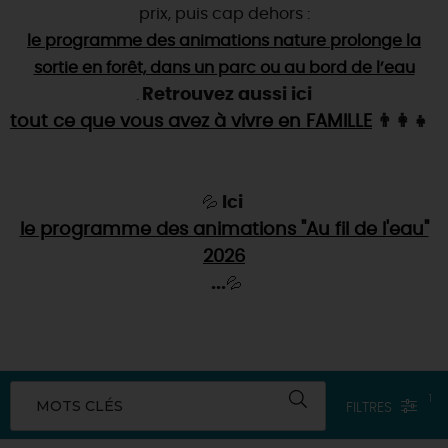
SE REPÉRER,
SE DÉPLACER
Visites
gourmandes
prix, puis cap dehors :
et
créatives
Des vacances auprès des animaux 🐎
Vins et
le programme des animations nature prolonge la
vignobles
TOUTES LES ACTIVITÉS
INFOS &
SERVICES
(re)Découvrir les coulisses de la Faïencerie de
Chic,
sortie en forêt, dans un parc ou au bord de l’eau
une aire de pique-nique
Gien !
Retrouvez aussi ici
Par ici les
guinguettes
.
RÉSERVER
MAINTENANT
Expérimenter
les parcours Baludik
🕵️
tout ce que vous avez à vivre en FAMILLE
👨‍👩‍👧
Que rapporter du Loiret ?
La Route des
Métiers d'Art
Une saison de festivals 🎉
TOUT L'ART DE VIVRE
Rendez-vous de la nature en 2026
Ici
💦
le programme des animations "Au fil de l'eau"
Des sorties en famille dans le Loiret !
2026
Programme des animations "Loiret au fil de l'eau"
...
💦
2026
Où sortir ?
1
MOTS CLÉS
FILTRES
AUJOURD'HUI