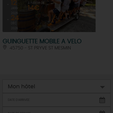
12
À PARTIR DE
14€
JANV
2026
24
DÉC
2026
GUINGUETTE MOBILE A VELO
45750 - ST PRYVE ST MESMIN
Mon hôtel