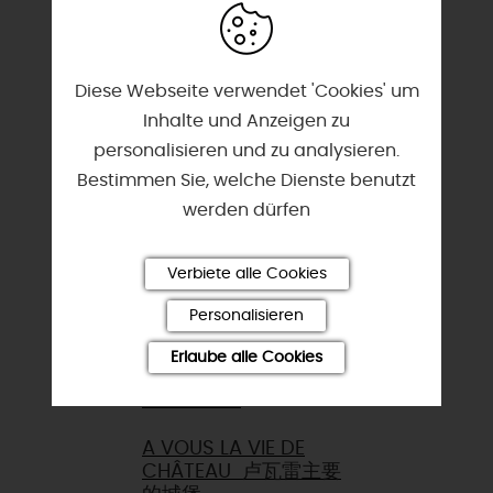
ORLÉANS LA
Diese Webseite verwendet 'Cookies' um
CHATOYANTE
闪闪发光
Inhalte und Anzeigen zu
的奥尔良
personalisieren und zu analysieren.
Bestimmen Sie, welche Dienste benutzt
werden dürfen
SACRÉ PATRIMOINE
RELIGIEUX
宗教
遗产
Verbiete alle Cookies
Personalisieren
Erlaube alle Cookies
A VOUS LA VIE DE
CHÂTEAU 卢瓦雷主要