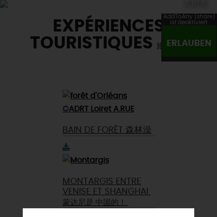
A.RUE
AddToAny (share)
EXPÉRIENCES
ist deaktiviert.
TOURISTIQUES
ERLAUBEN
旅游
经验
BAIN DE FORÊT 森林澡
MONTARGIS ENTRE
VENISE ET SHANGHAI
蒙达尼是
中国的！